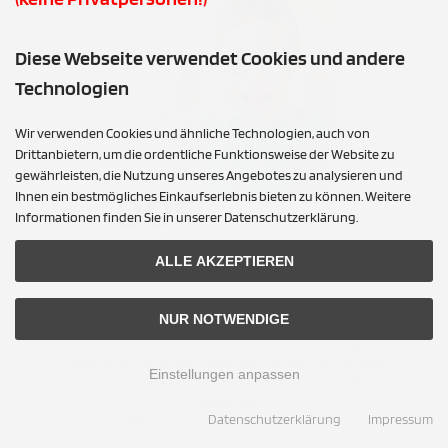
Diese Webseite verwendet Cookies und andere
Technologien
Wir verwenden Cookies und ähnliche Technologien, auch von
Drittanbietern, um die ordentliche Funktionsweise der Website zu
gewährleisten, die Nutzung unseres Angebotes zu analysieren und
Ihnen ein bestmögliches Einkaufserlebnis bieten zu können. Weitere
Informationen finden Sie in unserer Datenschutzerklärung.
ALLE AKZEPTIEREN
NUR NOTWENDIGE
Alle Preise inkl. gesetzl. MwSt. zzgl.
Versandkosten
. Die durchgestrichenen Preise
entsprechen dem bisherigen Preis bei Deutsche Objekt- & Schulmöbel.
Einstellungen anpassen
Deutsche Objekt- & Schulmöbel © 2026 | Template © 2009-2026 by modified eCommerce
Shopsoftware
Datenschutzerklärung
Impressum
mod
ified eCommerce Shopsoftware © 2009-2026