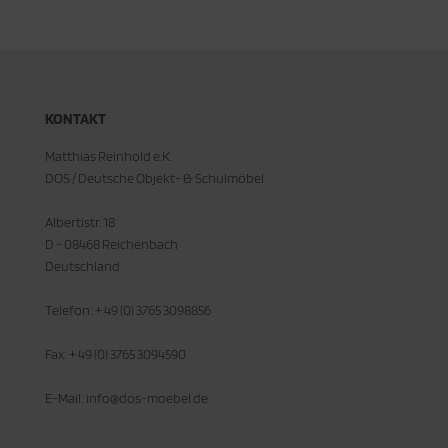
KONTAKT
Matthias Reinhold e.K.
DOS / Deutsche Objekt- & Schulmöbel
Albertistr. 18
D - 08468 Reichenbach
Deutschland
Telefon: + 49 (0) 3765 3098856
Fax: + 49 (0) 3765 3094590
E-Mail: info@dos-moebel.de