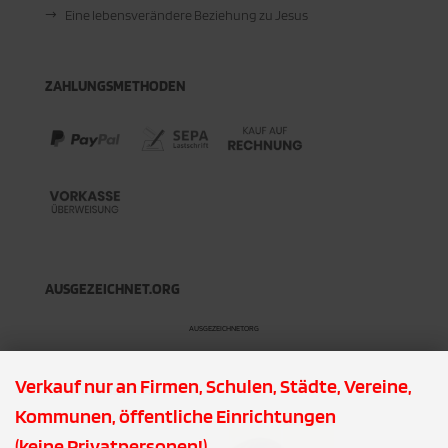
Eine lebensverändere Beziehung zu Jesus
ZAHLUNGSMETHODEN
AUSGEZEICHNET.ORG
AUSGEZEICHNET.ORG
Verkauf nur an Firmen, Schulen, Städte, Vereine,
PDF DOWNLOADS
Kommunen, öffentliche Einrichtungen
(keine Privatpersonen!)