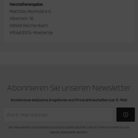
Herstellerangabe:
Matthias Reinhold e.K.
Albertistr. 18
08468 Reichenbach
Info(at)DOS-Moebel.de
Abonnieren Sie unseren Newsletter
Kostenlose exklusive Angebote und Produktneuheiten per E-Mail
Der Newsletter ist kostenlos und kann jederzeit hier oder in Ihrem Kundenkonto
wieder abbestellt werden.