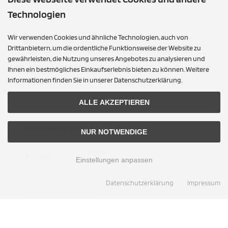
Cookie Einstellungen
Technologien
Wir verwenden Cookies und ähnliche Technologien, auch von
INFORMATIONEN
Drittanbietern, um die ordentliche Funktionsweise der Website zu
gewährleisten, die Nutzung unseres Angebotes zu analysieren und
Textilfasererkennung
Ihnen ein bestmögliches Einkaufserlebnis bieten zu können. Weitere
DOS Gratis Heft (Download)
Informationen finden Sie in unserer Datenschutzerklärung.
Eine lebensverändere Beziehung zu Jesus
ALLE AKZEPTIEREN
ZAHLUNGSMETHODEN
NUR NOTWENDIGE
Einstellungen anpassen
Datenschutzerklärung
Impressum
AUSGEZEICHNET.ORG
AUSGEZEICHNET.ORG