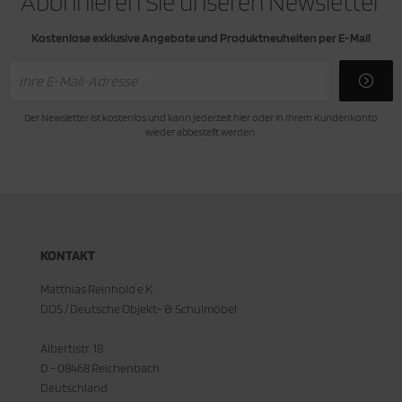
Abonnieren Sie unseren Newsletter
Kostenlose exklusive Angebote und Produktneuheiten per E-Mail
Der Newsletter ist kostenlos und kann jederzeit hier oder in Ihrem Kundenkonto
wieder abbestellt werden.
KONTAKT
Matthias Reinhold e.K.
DOS / Deutsche Objekt- & Schulmöbel
Albertistr. 18
D - 08468 Reichenbach
Deutschland