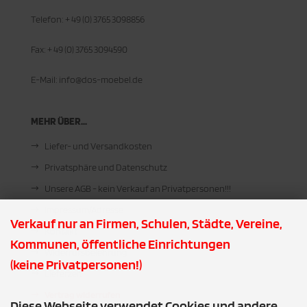
Telefon: + 49 (0) 3765 3098856
Fax: + 49 (0) 3765 3094590
E-Mail: info@dos-moebel.de
MEHR ÜBER...
Liefer- und Versandkosten
Privatsphäre und Datenschutz
Unsere AGB - kein Verkauf an Privatpersonen!!!
Impressum/Adresse
Verkauf nur an Firmen, Schulen, Städte, Vereine,
Kontakt
Kommunen, öffentliche Einrichtungen
Widerrufsbelehrung
(keine Privatpersonen!)
Lieferzeit
Vertrag widerrufen
Diese Webseite verwendet Cookies und andere