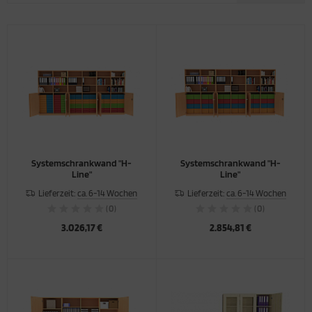
hiebetürenschränke
appstühle
mputertische
sche
hließfachschränke
hülertische
nststofftische
eh- und Bistrotische
stelltische
Systemschrankwand "H-
Systemschrankwand "H-
Line"
Line"
rk- und Experimentiertische
Lieferzeit:
ca. 6-14 Wochen
Lieferzeit:
ca. 6-14 Wochen
(0)
(0)
3.026,17 €
2.854,81 €