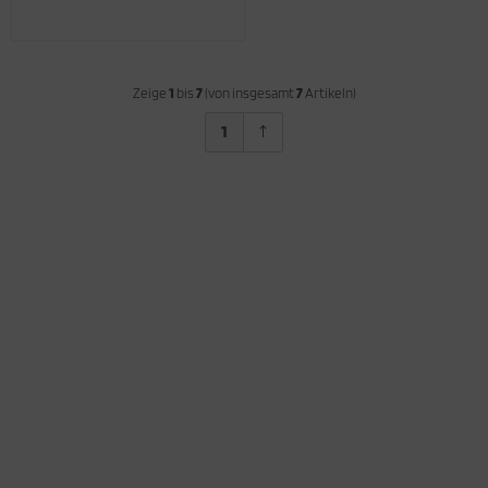
Zeige
1
bis
7
(von insgesamt
7
Artikeln)
1