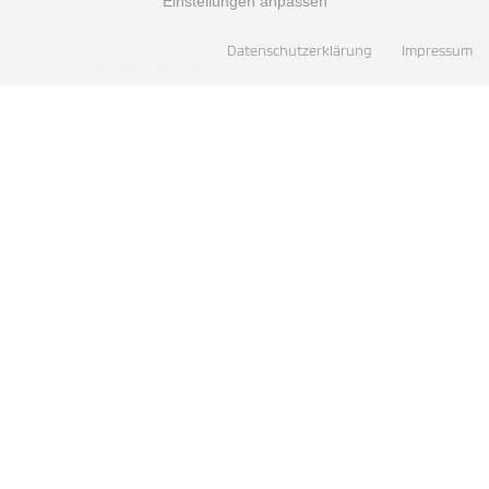
Einstellungen anpassen
Datenschutzerklärung
Impressum
ZAHLUNGSMETHODEN
AUSGEZEICHNET.ORG
AUSGEZEICHNET.ORG
PDF DOWNLOADS