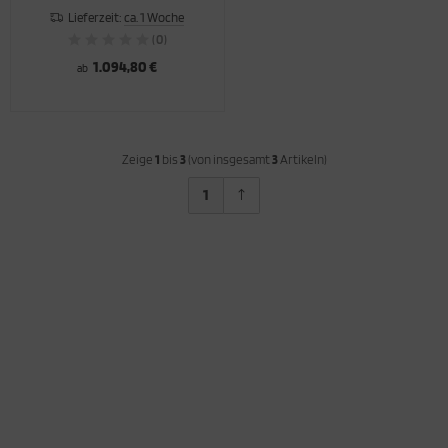
Lieferzeit:
ca. 1 Woche
(0)
1.094,80 €
ab
Zeige
1
bis
3
(von insgesamt
3
Artikeln)
1