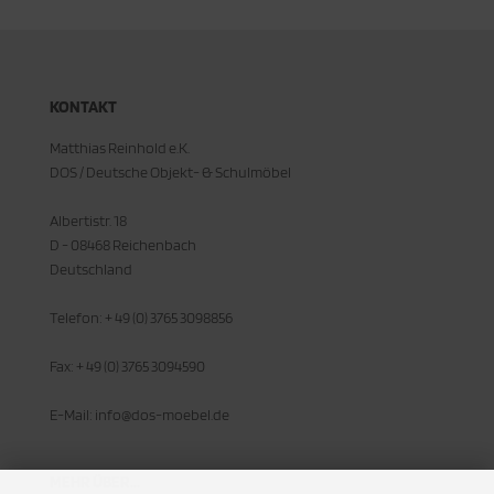
KONTAKT
Matthias Reinhold e.K.
DOS / Deutsche Objekt- & Schulmöbel
Albertistr. 18
D - 08468 Reichenbach
Deutschland
Telefon: + 49 (0) 3765 3098856
Fax: + 49 (0) 3765 3094590
E-Mail: info@dos-moebel.de
MEHR ÜBER...