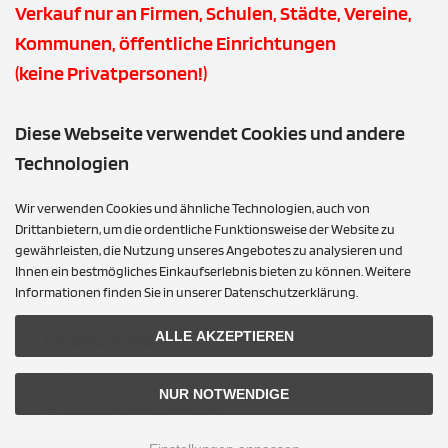
Verkauf nur an Firmen, Schulen, Städte, Vereine,
Liefer- und Versandkosten
Kommunen, öffentliche Einrichtungen
Privatsphäre und Datenschutz
(keine Privatpersonen!)
Unsere AGB - kein Verkauf an Privatpersonen!!!
Impressum/Adresse
Diese Webseite verwendet Cookies und andere
Kontakt
Technologien
Widerrufsbelehrung
Wir verwenden Cookies und ähnliche Technologien, auch von
Lieferzeit
Drittanbietern, um die ordentliche Funktionsweise der Website zu
Vertrag widerrufen
gewährleisten, die Nutzung unseres Angebotes zu analysieren und
Ihnen ein bestmögliches Einkaufserlebnis bieten zu können. Weitere
Cookie Einstellungen
Informationen finden Sie in unserer Datenschutzerklärung.
ALLE AKZEPTIEREN
INFORMATIONEN
Textilfasererkennung
NUR NOTWENDIGE
DOS Gratis Heft (Download)
Eine lebensverändere Beziehung zu Jesus