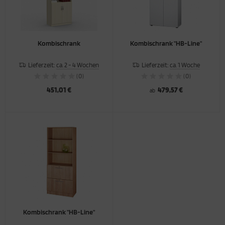
ORTSCHRÄNKE
TERSCHRÄNKE / -REGALE
Kombischrank
Kombischrank "HB-Line"
ERKRAUMSCHRÄNKE
Lieferzeit:
ca. 2 - 4 Wochen
Lieferzeit:
ca. 1 Woche
(0)
(0)
451,01 €
479,57 €
ab
Kombischrank "HB-Line"