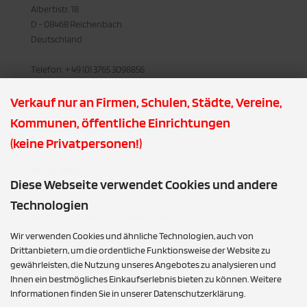
Albertistr. 18
D - 08468 Reichenbach
Deutschland
Telefon: + 49 (0) 3765 3098856
Verkauf nur an Firmen, Schulen, Städte, Vereine,
Fax: + 49 (0) 3765 3094590
Kommunen, öffentliche Einrichtungen
E-Mail: info@dos-moebel.de
(keine Privatpersonen!)
MEHR ÜBER...
Diese Webseite verwendet Cookies und andere
Liefer- und Versandkosten
Technologien
Privatsphäre und Datenschutz
Wir verwenden Cookies und ähnliche Technologien, auch von
Unsere AGB - kein Verkauf an Privatpersonen!!!
Drittanbietern, um die ordentliche Funktionsweise der Website zu
Impressum/Adresse
gewährleisten, die Nutzung unseres Angebotes zu analysieren und
Ihnen ein bestmögliches Einkaufserlebnis bieten zu können. Weitere
Kontakt
Informationen finden Sie in unserer Datenschutzerklärung.
Widerrufsbelehrung