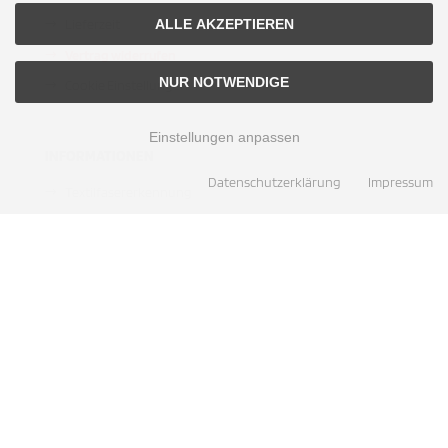
Lieferzeit
ALLE AKZEPTIEREN
Vertrag widerrufen
NUR NOTWENDIGE
Cookie Einstellungen
Einstellungen anpassen
INFORMATIONEN
Datenschutzerklärung
Impressum
Textilfasererkennung
DOS Gratis Heft (Download)
Eine lebensverändere Beziehung zu Jesus
ZAHLUNGSMETHODEN