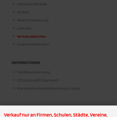
Impressum/Adresse
Kontakt
Widerrufsbelehrung
Lieferzeit
Vertrag widerrufen
Cookie Einstellungen
INFORMATIONEN
Textilfasererkennung
DOS Gratis Heft (Download)
Eine lebensverändere Beziehung zu Jesus
ZAHLUNGSMETHODEN
Verkauf nur an Firmen, Schulen, Städte, Vereine,