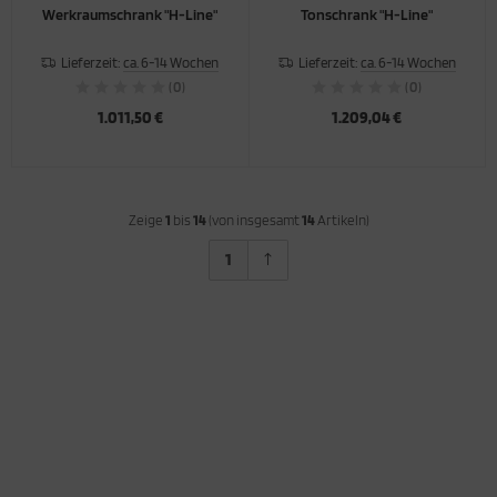
Werkraumschrank "H-Line"
Tonschrank "H-Line"
Lieferzeit:
ca. 6-14 Wochen
Lieferzeit:
ca. 6-14 Wochen
(0)
(0)
1.011,50 €
1.209,04 €
Zeige
1
bis
14
(von insgesamt
14
Artikeln)
1