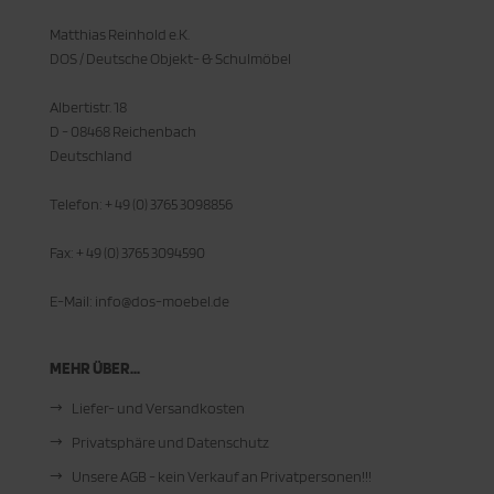
Matthias Reinhold e.K.
DOS / Deutsche Objekt- & Schulmöbel
Albertistr. 18
D - 08468 Reichenbach
Deutschland
Telefon: + 49 (0) 3765 3098856
Fax: + 49 (0) 3765 3094590
E-Mail: info@dos-moebel.de
MEHR ÜBER...
Liefer- und Versandkosten
Privatsphäre und Datenschutz
Unsere AGB - kein Verkauf an Privatpersonen!!!