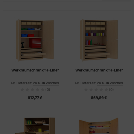
hiebetürenschränke
appstühle
mputertische
sche
hließfachschränke
hülertische
nststofftische
eh- und Bistrotische
stelltische
Werkraumschrank "H-Line"
Werkraumschrank "H-Line"
rk- und Experimentiertische
Lieferzeit:
ca. 6-14 Wochen
Lieferzeit:
ca. 6-14 Wochen
(0)
(0)
812,77 €
869,89 €