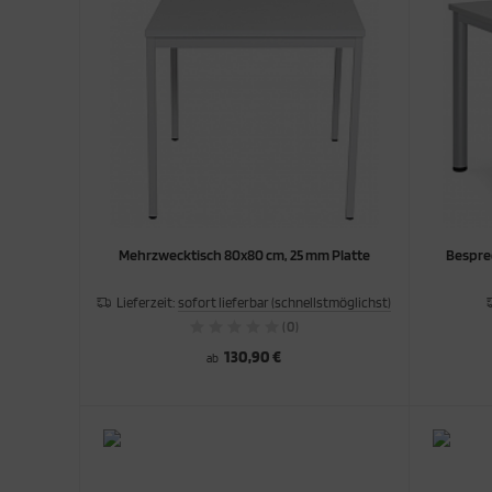
ORTSCHRÄNKE
TERSCHRÄNKE / -REGALE
ERKRAUMSCHRÄNKE
Mehrzwecktisch 80x80 cm, 25 mm Platte
Bespre
Lieferzeit:
sofort lieferbar (schnellstmöglichst)
(0)
130,90 €
ab