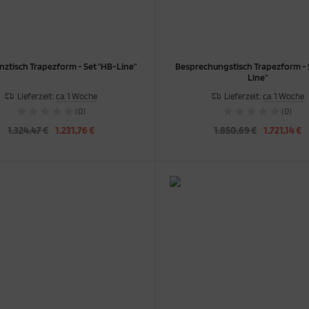
ztisch Trapezform - Set "HB-Line"
Besprechungstisch Trapezform - 
Line"
Lieferzeit:
ca. 1 Woche
Lieferzeit:
ca. 1 Woche
(0)
(0)
1.324,47 €
1.231,76 €
1.850,69 €
1.721,14 €