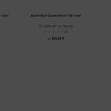
-Line"
Säulentisch Quadratform "HB-Line"
Lieferzeit:
ca. 1 Woche
(0)
623,56 €
ab