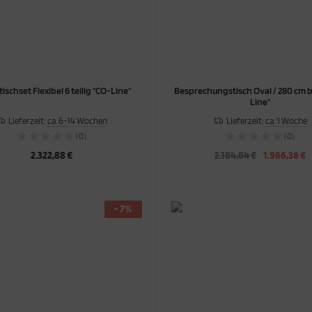
ischset Flexibel 6 teilig "CO-Line"
Besprechungstisch Oval / 280 cm b
Line"
Lieferzeit:
ca. 6-14 Wochen
Lieferzeit:
ca. 1 Woche
(0)
(0)
2.322,88 €
2.184,84 €
1.966,36 €
- 7%