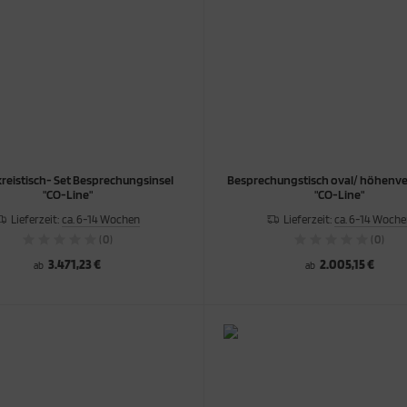
reistisch- Set Besprechungsinsel
Besprechungstisch oval/ höhenve
"CO-Line"
"CO-Line"
Lieferzeit:
ca. 6-14 Wochen
Lieferzeit:
ca. 6-14 Woch
(0)
(0)
3.471,23 €
2.005,15 €
ab
ab