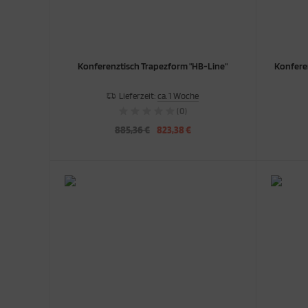
Konferenztisch Trapezform "HB-Line"
Konferen
Lieferzeit:
ca. 1 Woche
(0)
885,36 €
823,38 €