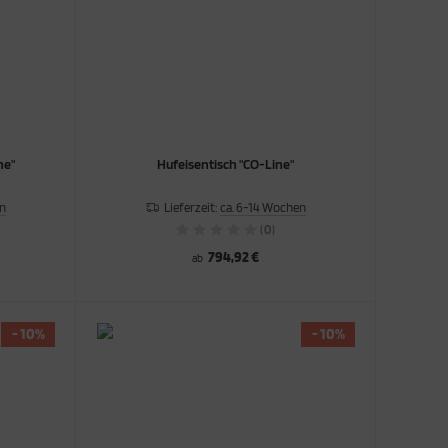
ne"
Hufeisentisch "CO-Line"
en
Lieferzeit:
ca. 6-14 Wochen
(0)
794,92 €
ab
- 10%
- 10%