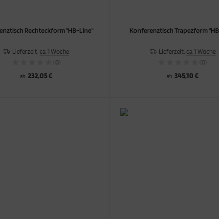
enztisch Rechteckform "HB-Line"
Konferenztisch Trapezform "HB
Lieferzeit:
ca. 1 Woche
Lieferzeit:
ca. 1 Woche
(0)
(0)
232,05 €
345,10 €
ab
ab