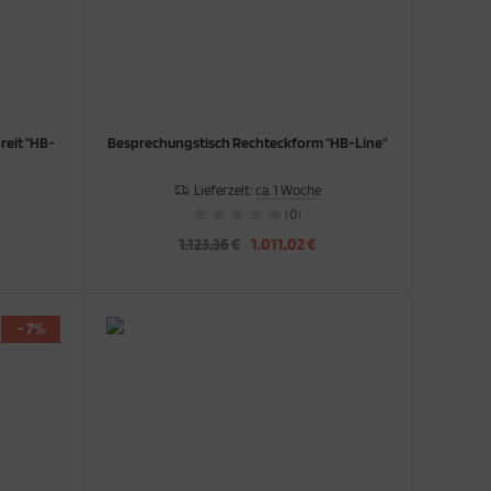
reit "HB-
Besprechungstisch Rechteckform "HB-Line"
Lieferzeit:
ca. 1 Woche
(0)
1.123,36 €
1.011,02 €
- 7%