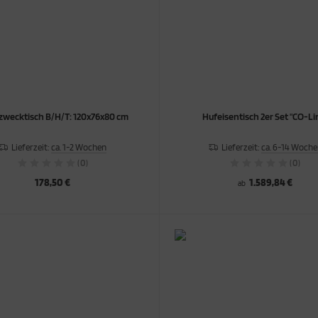
wecktisch B/H/T: 120x76x80 cm
Hufeisentisch 2er Set "CO-Li
Lieferzeit:
ca. 1-2 Wochen
Lieferzeit:
ca. 6-14 Woch
(0)
(0)
178,50 €
1.589,84 €
ab