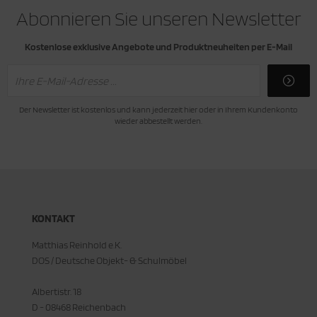
Abonnieren Sie unseren Newsletter
Kostenlose exklusive Angebote und Produktneuheiten per E-Mail
Der Newsletter ist kostenlos und kann jederzeit hier oder in Ihrem Kundenkonto
wieder abbestellt werden.
KONTAKT
Matthias Reinhold e.K.
DOS / Deutsche Objekt- & Schulmöbel
Albertistr. 18
D - 08468 Reichenbach