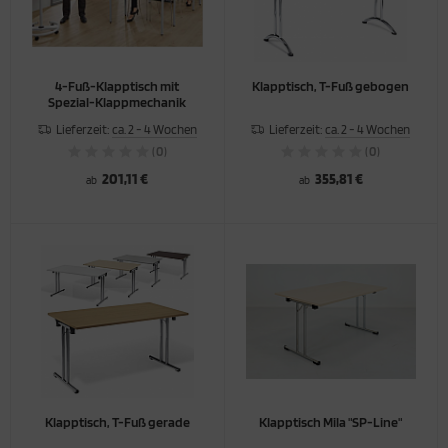
ORTSCHRÄNKE
TERSCHRÄNKE / -REGALE
4-Fuß-Klapptisch mit
Klapptisch, T-Fuß gebogen
Spezial-Klappmechanik
ERKRAUMSCHRÄNKE
Lieferzeit:
ca. 2 - 4 Wochen
Lieferzeit:
ca. 2 - 4 Wochen
(0)
(0)
201,11 €
355,81 €
ab
ab
Klapptisch, T-Fuß gerade
Klapptisch Mila "SP-Line"