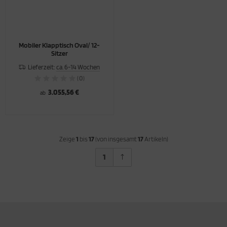
Mobiler Klapptisch Oval/ 12-
Sitzer
Lieferzeit:
ca. 6-14 Wochen
(0)
3.055,56 €
ab
Zeige
1
bis
17
(von insgesamt
17
Artikeln)
1