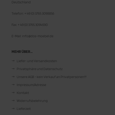
Deutschland
Telefon: + 49 (0) 3765 3098856
Fax: + 49 (0) 3765 3094590
E-Mail: info@dos-moebel.de
MEHR ÜBER...
Liefer- und Versandkosten
Privatsphäre und Datenschutz
Unsere AGB - kein Verkauf an Privatpersonen!!!
Impressum/Adresse
Kontakt
Widerrufsbelehrung
Lieferzeit