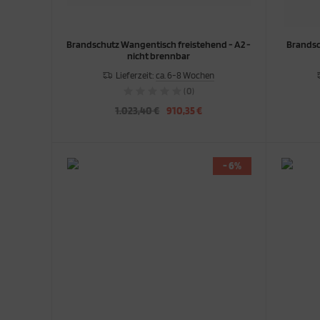
Brandschutz Wangentisch freistehend - A2 -
Brandsch
nicht brennbar
Lieferzeit:
ca. 6-8 Wochen
(0)
1.023,40 €
910,35 €
- 6%