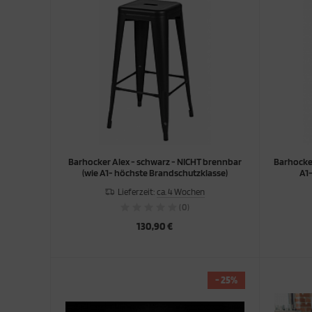
ORTSCHRÄNKE
TERSCHRÄNKE / -REGALE
ERKRAUMSCHRÄNKE
Barhocker Alex - schwarz - NICHT brennbar
Barhocker
(wie A1- höchste Brandschutzklasse)
A1
Lieferzeit:
ca. 4 Wochen
(0)
130,90 €
- 25%