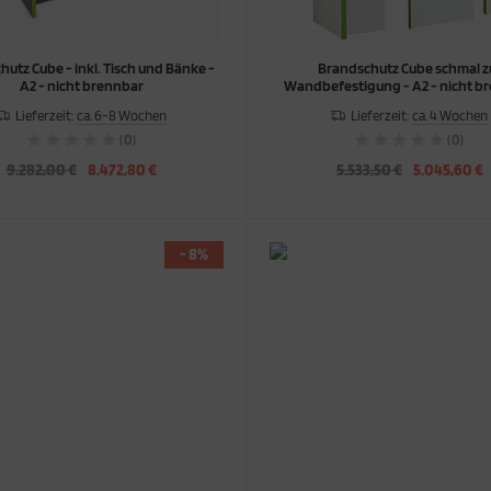
utz Cube - inkl. Tisch und Bänke -
Brandschutz Cube schmal z
A2 - nicht brennbar
Wandbefestigung - A2 - nicht b
Lieferzeit:
ca. 6-8 Wochen
Lieferzeit:
ca. 4 Wochen
(0)
(0)
9.282,00 €
8.472,80 €
5.533,50 €
5.045,60 €
- 8%