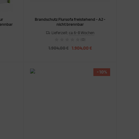
ur
Brandschutz Flursofa freistehend - A2 -
rennbar
nicht brennbar
Lieferzeit:
ca. 6-8 Wochen
(0)
1.904,00 €
1.904,00 €
- 10%