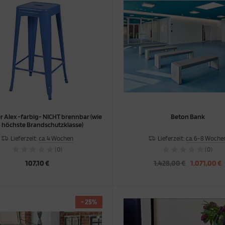
 Alex -farbig- NICHT brennbar (wie
Beton Bank
- höchste Brandschutzklasse)
Lieferzeit:
ca. 4 Wochen
Lieferzeit:
ca. 6-8 Woche
(0)
(0)
107,10 €
1.428,00 €
1.071,00 €
- 25%