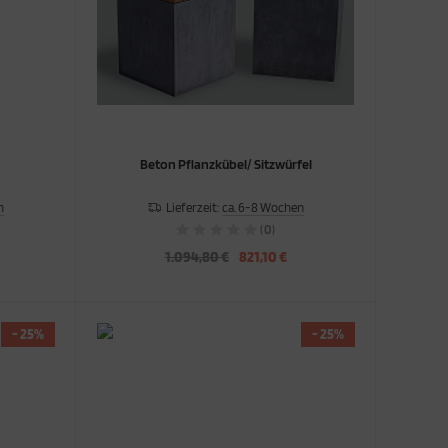
Beton Pflanzkübel/ Sitzwürfel
n
Lieferzeit:
ca. 6-8 Wochen
(0)
1.094,80 €
821,10 €
- 25%
- 25%