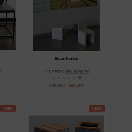
Beton Hocker
n
Lieferzeit:
ca. 6-8 Wochen
(0)
880,60 €
660,45 €
- 25%
- 25%