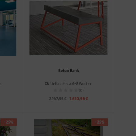
Beton Bank
n
Lieferzeit:
ca. 6-8 Wochen
(0)
2.147,95 €
1.610,96 €
- 25%
- 25%