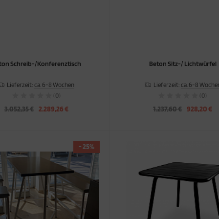
ton Schreib-/Konferenztisch
Beton Sitz-/ Lichtwürfel
Lieferzeit:
ca. 6-8 Wochen
Lieferzeit:
ca. 6-8 Woche
(0)
(0)
3.052,35 €
2.289,26 €
1.237,60 €
928,20 €
- 25%