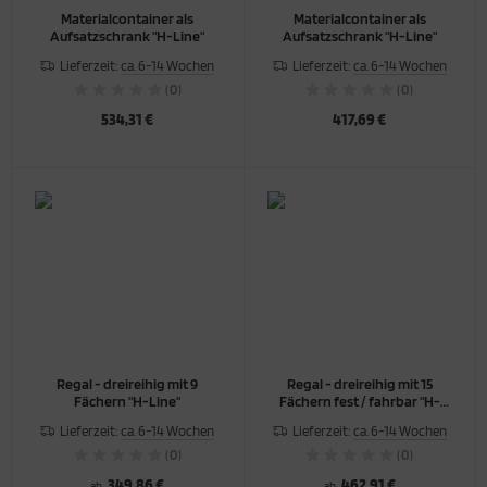
Materialcontainer als
Materialcontainer als
Aufsatzschrank "H-Line"
Aufsatzschrank "H-Line"
Lieferzeit:
ca. 6-14 Wochen
Lieferzeit:
ca. 6-14 Wochen
(0)
(0)
534,31 €
417,69 €
Regal - dreireihig mit 9
Regal - dreireihig mit 15
Fächern "H-Line"
Fächern fest / fahrbar "H-
Line"
Lieferzeit:
ca. 6-14 Wochen
Lieferzeit:
ca. 6-14 Wochen
(0)
(0)
349,86 €
462,91 €
ab
ab