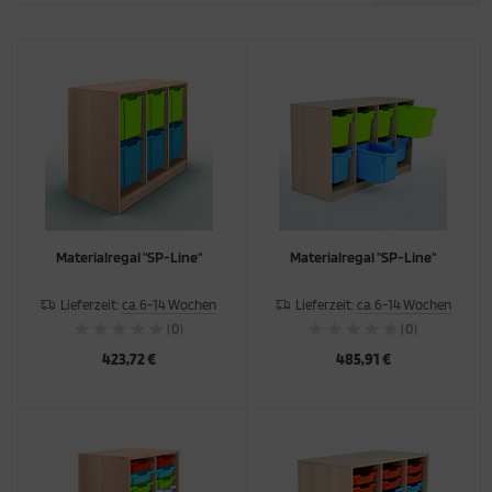
hiebetürenschränke
appstühle
mputertische
sche
hließfachschränke
hülertische
nststofftische
eh- und Bistrotische
stelltische
Materialregal "SP-Line"
Materialregal "SP-Line"
rk- und Experimentiertische
Lieferzeit:
ca. 6-14 Wochen
Lieferzeit:
ca. 6-14 Wochen
(0)
(0)
423,72 €
485,91 €