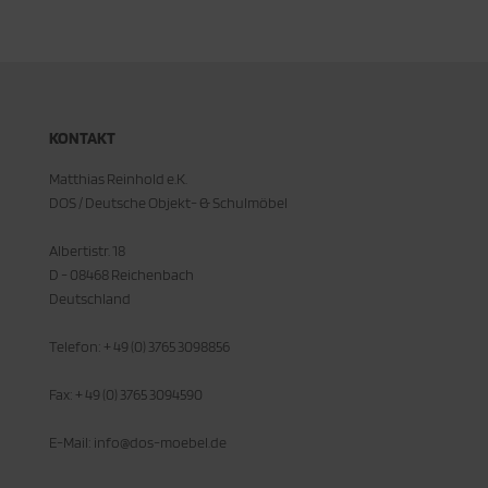
KONTAKT
Matthias Reinhold e.K.
DOS / Deutsche Objekt- & Schulmöbel
Albertistr. 18
D - 08468 Reichenbach
Deutschland
Telefon: + 49 (0) 3765 3098856
Fax: + 49 (0) 3765 3094590
E-Mail: info@dos-moebel.de