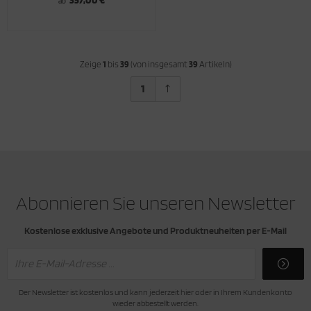
ab
Zeige
1
bis
39
(von insgesamt
39
Artikeln)
1
Abonnieren Sie unseren Newsletter
Kostenlose exklusive Angebote und Produktneuheiten per E-Mail
Der Newsletter ist kostenlos und kann jederzeit hier oder in Ihrem Kundenkonto
wieder abbestellt werden.