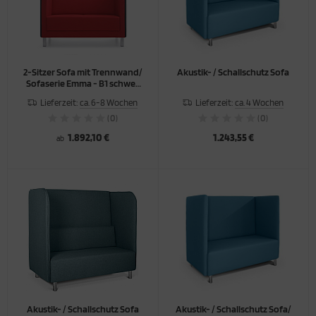
ORTSCHRÄNKE
TERSCHRÄNKE / -REGALE
2-Sitzer Sofa mit Trennwand/
Akustik- / Schallschutz Sofa
Sofaserie Emma - B1 schwer
ERKRAUMSCHRÄNKE
entflammbar
Lieferzeit:
ca. 6-8 Wochen
Lieferzeit:
ca. 4 Wochen
(0)
(0)
1.892,10 €
1.243,55 €
ab
Akustik- / Schallschutz Sofa
Akustik- / Schallschutz Sofa/