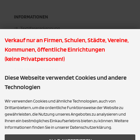
INFORMATIONEN
Textilfasererkennung
DOS Gratis Heft (Download)
Verkauf nur an Firmen, Schulen, Städte, Vereine,
Eine lebensverändere Beziehung zu Jesus
Kommunen, öffentliche Einrichtungen
(keine Privatpersonen!)
ZAHLUNGSMETHODEN
Diese Webseite verwendet Cookies und andere
Technologien
Wir verwenden Cookies und ähnliche Technologien, auch von
Drittanbietern, um die ordentliche Funktionsweise der Website zu
AUSGEZEICHNET.ORG
gewährleisten, die Nutzung unseres Angebotes zu analysieren und
Ihnen ein bestmögliches Einkaufserlebnis bieten zu können. Weitere
AUSGEZEICHNET.ORG
Informationen finden Sie in unserer Datenschutzerklärung.