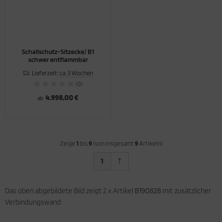
Schallschutz-Sitzecke/ B1
schwer entflammbar
Lieferzeit:
ca. 3 Wochen
(0)
4.998,00 €
ab
Zeige
1
bis
9
(von insgesamt
9
Artikeln)
1
Das oben abgebildete Bild zeigt 2 x Artikel
B190828
mit zusätzlicher
Verbindungswand