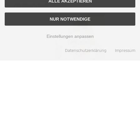
ALLE AKZEPTIEREN
PDF DOWNLOADS
NUR NOTWENDIGE
Einstellungen anpassen
Datenschutzerklärung
Impressum
Alle Preise inkl. gesetzl. MwSt. zzgl.
Versandkosten
. Die durchgestrichenen Preise
entsprechen dem bisherigen Preis bei Deutsche Objekt- & Schulmöbel.