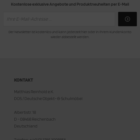
Kostenlose exklusive Angebote und Produktneuheiten per E-Mail
Der Newsletter ist kostenlos und kann jederzeit hier oder in Ihrem Kundenkonto
wieder abbestellt werden.
KONTAKT
Matthias Reinhold e.K.
DOS / Deutsche Objekt- & Schulmöbel
Albertistr. 18
D - 08468 Reichenbach
Deutschland
Telefon: + 49 (0) 3765 3098856