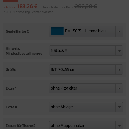
183,26 €
202,30 €
Jetzt nur
Unser bisheriger Preis
ORTSCHRÄNKE
inkl. 19 % MwSt. zzgl.
Versandkosten
TERSCHRÄNKE / -REGALE
RAL 5015 - Himmelblau
Gestellfarbe C
RAL 5015 - Himmelblau
ERKRAUMSCHRÄNKE
Hinweis:
5 Stück !!!
5 Stück !!!
Mindestbestellmenge
B/T: 70x55 cm
Größe
B/T: 70x55 cm
ohne Filzgleiter
Extra 1
ohne Filzgleiter
ohne Ablage
Extra 4
ohne Ablage
ohne Mappenhaken
Extras für Tische 5
ohne Mappenhaken