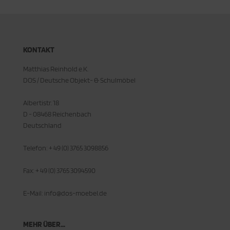
KONTAKT
Matthias Reinhold e.K.
DOS / Deutsche Objekt- & Schulmöbel
Albertistr. 18
D - 08468 Reichenbach
Deutschland
Telefon: + 49 (0) 3765 3098856
Fax: + 49 (0) 3765 3094590
E-Mail: info@dos-moebel.de
MEHR ÜBER...